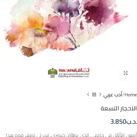
Click to enlarge
Home
أدب عربي
الاحجار التسعة
.د.ب
3.850
أمعن التأمّل في خاتمي الذي يطوّق خنصري، ليت لي نصف قوة هذا