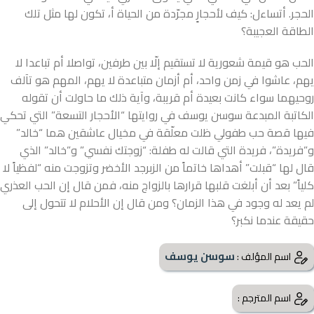
الحجر. أتساءل: كيف لأحجارٍ مجرّدة من الحياة أ، تكون لها مثل تلك
الطاقة العجيبة؟
الحب هو قيمة شعورية لا تستقيم إلّا بين طرفين، تواصلا أم تباعدا لا
يهم، عاشوا في زمن واحد، أم أزمان متباعدة لا يهم، المهم هو تآلف
روحيهما سواء كانت بعيدة أم قريبة، وآية ذلك ما حاولت أن تقوله
الكاتبة المبدعة سوسن يوسف في روايتها “الأحجار التسعة” التي تحكي
فيها قصة حب طفولي ظلت معلّقة في مخيال عاشقين هما “خالد”
و”فريدة”، فريدة التي قالت له طفلة: “زوجتك نفسي” و”خالد” الذي
قال لها “قبلت” أهداها خاتماً من الزبرجد الأخضر وتزوجت منه “لفظياً لا
كلياً” بعد أن أبلغت قلبها قرارها بالزواج منه، فمن قال إن الحب العذري
لم يعد له وجود في هذا الزمان؟ ومن قال إن الأحلام لا تتحول إلى
حقيقة عندما نكبر؟
سوسن يوسف
اسم المؤلف :
اسم المترجم :