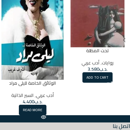
تحت المظلة
روايات
,
أدب عربي
.د.ب
3.580
ADD TO CART
الوثائق الخاصة لليلى مراد
أدب عربي
,
السير الذاتية
.د.ب
4.400
READ MORE
اتصل بنا