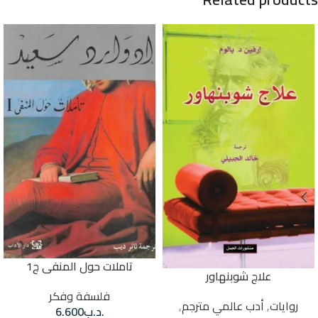
تاملات حول المنفى ج1
علاج شوبنهاور
فلسفة وفكر
روايات
,
أدب عالمي مترجم
,
.د.ب
6.600