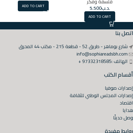
فلسفة وفكر
ADD TO CART
.د.ب
5.500
ADD TO CART
اتصل بنا
شارع بوماهر - طريق 52 - قطعة 215 - مكتب 44 المحرق
info@sophiareadsbh.com
الهاتف :97332318585 +
أقسام الكتب
إصدارات صوفيا
إصدارات المجلس الوطني للثقافة
اقتصاد
هدايا
وصل حديثًا
روابط مفيدة