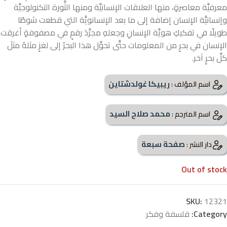
معرفيَّة معاصرةٍ، منها العلاقات الإنسانيَّة ومنها الثَّورة التكنولوجيَّة
وإنسانيَّة الإنسان إضافة إلى ما بعد الإنسانويَّة التي قطعت شوطًا
طويلًا في تفكيكِ هويَّة الإنسانِ وجعلهِ مجرَّدَ رقمٍ في مصفوفةٍ أغرقت
الإنسان في بحرٍ من المعلومات حتَّى تحوَّل هذا البحرُ إلى لغزٍ مثلهُ مثلَ
كلِّ بحرٍ آخر.
ريبيكا غولدشتاين
اسم المؤلف :
محمد صلاح السيد
اسم المترجم :
صفحة سبعة
دار النشر :
Out of stock
SKU:
12321
Category:
فلسفة وفكر