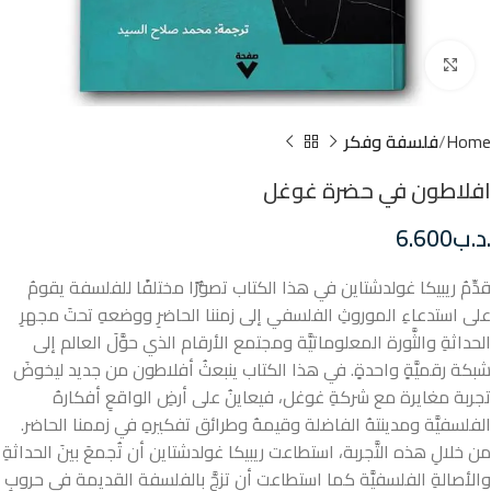
Click to enlarge
Home
فلسفة وفكر
افلاطون في حضرة غوغل
.د.ب
6.600
قدِّمُ ريبيكا غولدشتاين في هذا الكتاب تصوُّرًا مختلفًا للفلسفة يقومُ
على استدعاءِ الموروثِ الفلسفي إلى زمننا الحاضرِ ووضعهِ تحتَ مجهرِ
الحداثةِ والثَّورة المعلوماتيَّة ومجتمع الأرقام الذي حوَّلَ العالم إلى
شبكة رقميَّةٍ واحدةٍ. في هذا الكتاب ينبعثُ أفلاطون من جديد ليخوضَ
تجربة مغايرة مع شركةِ غوغل، فيعاينُ على أرضِ الواقعِ أفكارهُ
الفلسفيَّة ومدينتهُ الفاضلة وقيمهُ وطرائق تفكيرهِ في زممنا الحاضر.
من خلالِ هذه التَّجربة، استطاعت ريبيكا غولدشتاين أن تُجمعَ بينَ الحداثةِ
والأصالةِ الفلسفيَّة كما استطاعت أن تزجَّ بالفلسفة القديمة في حروبٍ