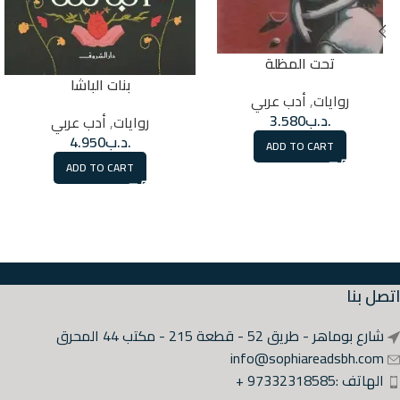
تحت المظلة
بنات الباشا
روايات
,
أدب عربي
.د.ب
3.580
روايات
,
أدب عربي
.د.ب
4.950
ADD TO CART
ADD TO CART
اتصل بنا
شارع بوماهر - طريق 52 - قطعة 215 - مكتب 44 المحرق
info@sophiareadsbh.com
الهاتف :97332318585 +