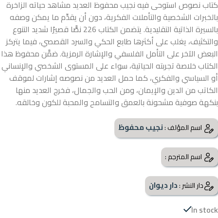
كتاب نصوص استوحى فيه نجيب محفوظ العديد مشاهد حياته الزاخرة
بالخبرات الشخصية والتأملات الفكرية، دون أن يقدِّم ما يمكن وصفه
بالسيرة الذاتية التقليدية. يتضمن الكتاب 226 نصًّا قصيرًا شديد التنوع
والتكثيف، يغلب على أكثرها طابع الحكي والسرد القصصي، فيما يتركز
البعض الآخر على التأمل الفلسفي والإشارة الرمزية. ضمَّن محفوظ هذا
الكتاب خلاصة تجربته الحياتية، سواء على المستوى الشخصي والإنساني
أو السياسي والفكري، كما حمل العديد من نصوصه إشارات لموقف
الكاتب من الدين والإيمان، ومن الحب والجمال، فخرج العديد منها
بنكهة صوفية مشحونة بالعمق والتسامح والمحبة للكون وخالقه.
نجيب محفوظ
اسم المؤلف :
اسم المترجم :
دار ديوان
دار النشر :
In stock