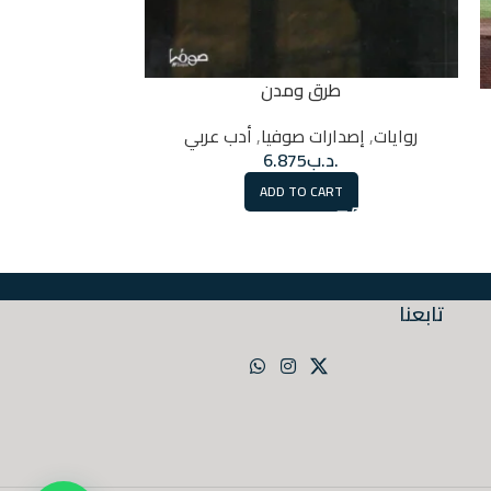
طرق ومدن
روايات
,
إصدارات صوفيا
,
أدب عربي
روايات
,
إصدارات 
.د.ب
6.875
.
ADD TO CART
RT
تابعنا