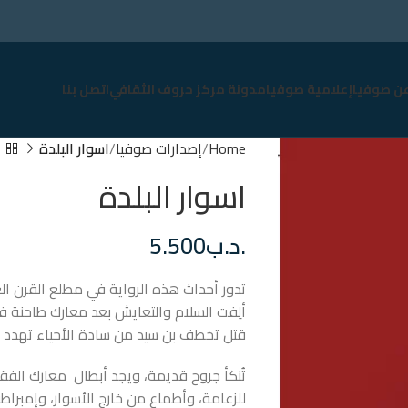
عن صوفيا
إعلامية صوفيا
مدونة مركز حروف الثقافي
اتصل بنا
Home
إصدارات صوفيا
اسوار البلدة
اسوار البلدة
.د.ب
5.500
تدور أحداث هذه الرواية في مطلع القرن العش
ألِفت السلام والتعايش بعد معارك طاحنة فيما
قتل تخطف بن سيد من سادة الأحياء تهدد بت
تُنكأ جروح قديمة، ويجد أبطال معارك ال
للزعامة، وأطماع من خارج الأسوار، وإمبرا