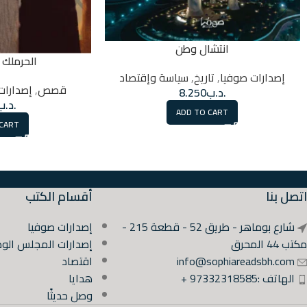
انتشال وطن
الحرملك ا
إصدارات صوفيا
,
تاريخ
,
سياسة وإقتصاد
قصص
,
إصدارات
.د.ب
8.250
.د.ب
ADD TO CART
 CART
اتصل بنا
أقسام الكتب
شارع بوماهر - طريق 52 - قطعة 215 -
إصدارات صوفيا
مكتب 44 المحرق
إصدارات المجلس الوط
info@sophiareadsbh.com
اقتصاد
الهاتف :97332318585 +
هدايا
وصل حديثًا