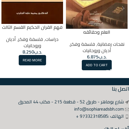
فهم القران الحكيم القسم الثالث
العلم وحقائقه
دراسات
,
فلسفة وفكر
,
أديان
نفحات رمضانية
,
فلسفة وفكر
,
وروحانيات
أديان وروحانيات
.د.ب
8.250
.د.ب
6.875
READ MORE
ADD TO CART
اتصل بنا
شارع بوماهر - طريق 52 - قطعة 215 - مكتب 44 المحرق
info@sophiareadsbh.com
الهاتف :97332318585 +