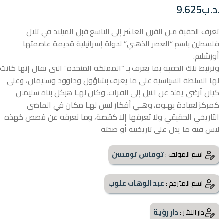
.د.ب
9.625
تعرف الحقبة مـن القرن العاشر إلى التاسع قبل الميلاد في تلال
فلسطين باسم “العصر الذهبي” لدولة إسرائيلية قديمة عاصمتها
أورشليم.
وترتبط تلك الحقبة بما يعرف بـ “المملكة المتحدة” التي يقال إنها كانت
لها السلطة السياسية على ما يعرف بشاؤول وداوود وسليمان، وعلى
كيان أرضي يمتد عن النيل إلى الفرات. وكان لهـا هيكل بناه سلیمان
کمركز لعبادة يهـوه، وهـي أفكار ليس لهـا مكان في الماضي
التاريخي الحقيقي ولا تعرفها إلا كقصة، وما نعرفه عن قصص كهذه
ليس فيه ما يدل على تاريخيته أو صحته
توماس تومسن
اسم المؤلف :
عبد الوهاب علوب
اسم المترجم :
دار رؤية
دار النشر :