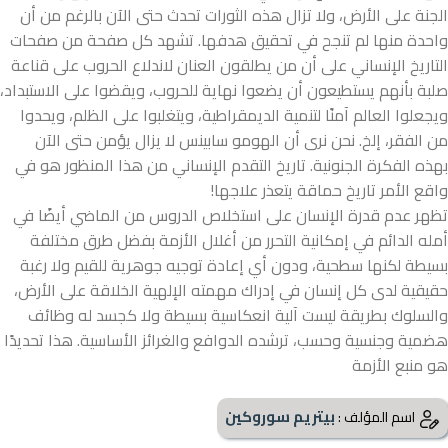
الجنة على الأرض، ولا تزال هذه الثورات تحدث حتى الآن بالرغم من أن
واحدة منها لم تنجح في تحقيق هدفها. تشهد كل صفحة من صفحات
التاريخ الإنساني على أن من يطلقون العنان لاندلاع الحروب على قناعة
صلبة بأنهم يستطيعون أن يضعوا نهاية للحروب، ويقضوا على الاستبداد،
ويجعلوا العالم آمنًا لتنمية الديمقراطية، ويتغلبوا على الظلم، ويحدوا
من الفقر، إلخ. نحن نرى أن الهومو سابينس لا يزال يؤمن حتى الآن
بهذه الفكرة الجنونية. تاريخ التقدم الإنساني من هذا المنظور هو في
واقع الأمر تاريخ حماقة يتعذر علاجها!
تظهر عدم قدرة الإنسان على استخلاص الدروس من الماضي أيضًا في
أمله الدائم في إمكانية التحرر من أغلال الأزمة بفضل طرق مختلفة
بسيطة لكنها سطحية، ودون أي إعادة توجيه جوهرية للقيم ولا رغبة
حقيقية لدى كل إنسان في إدراك مهمته الإلهية الخلاقة على الأرض،
والسلوك بطريقة ليست آلية انعكاسية بسيطة ولا كجسد له وظائف
هضمية وجنسية وحسب، ترشده الدوافع والغرائز الأساسية. هذا تحديدًا
هو منبع الأزمة
بيتريم سوروكين
اسم المؤلف :