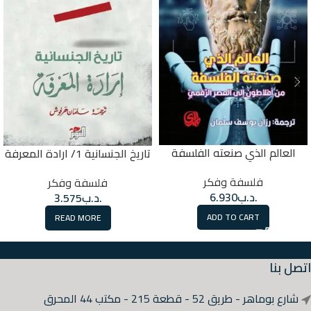
العالم الذي صنعته الفلسفة
تاريخ الجنسانية 1/ ارادة المعرفة
فلسفة وفكر
فلسفة وفكر
.د.ب
6.930
.د.ب
3.575
ADD TO CART
READ MORE
اتصل بنا
شارع بوماهر - طريق 52 - قطعة 215 - مكتب 44 المحرق