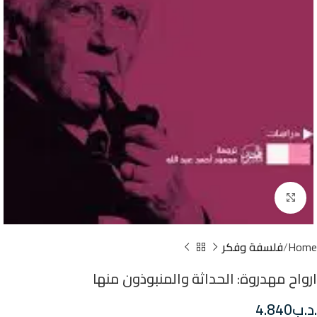
Click to enlarge
Home
فلسفة وفكر
ارواح مهدروة: الحداثة والمنبوذون منها
.د.ب
4.840