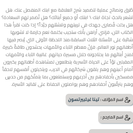
طُرق ونصائح عملية لتضميد شرخ العلاقة مع ابنك المنفصل عنك. هل
تشعر بالحبّ تجاهَ ابنك \ ابنتك أو جميع أبنائك؟ هل تُضمر لهم السعادة؟
هل بذلت قُصارى جهدك في تربيتهم وتنشئتهم جيّداً؟ إذا كنت تقرأ هذا
الكتاب الآن، فإنني أراهن بأنك ستجيب بكلمة نعم جازمة لا تشوبها
شائبة على الأسئلة الثلاث السابقة.منذ اللحظة الأولى التي يُبصر فيها
أطفالهم نور العالم، فإنّ معظم الآباء والأمهات يحشدون طاقةً كبيرة
لمنح أبنائهم ما يحتاجونه خلال مسيرة حياتهم. غالبية الآباء والأمهات
المقبلين توّاً على الحياة الأسرية يتطلعون لمشاهدة أطفالهم يكبرون
أمام أعينهم وهم يلقون شركائهم في الدرب، ويتخيلون أنفسهم لاحقاً
ممسكين بأحفادهم بين أذرعهم ويستمتعون بما يتملّكهم من حدسٍ
وهم يترقّبونَ أحفادهم وهم يواصلون الحفاظ على تقاليد الأسرة.
تينا غيلبيرتسون
اسم المؤلف :
اسم المترجم :