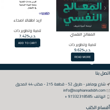
اريد اطفالا اصحاء
تنمية وتطوير ذات
المعالج النفسي
.د.ب
7.425
ADD TO CART
تنمية وتطوير ذات
.د.ب
9.625
READ MORE
اتصل بنا
شارع بوماهر - طريق 52 - قطعة 215 - مكتب 44 المحرق
info@sophiareadsbh.com
الهاتف :97332318585 +
أقسام الكتب