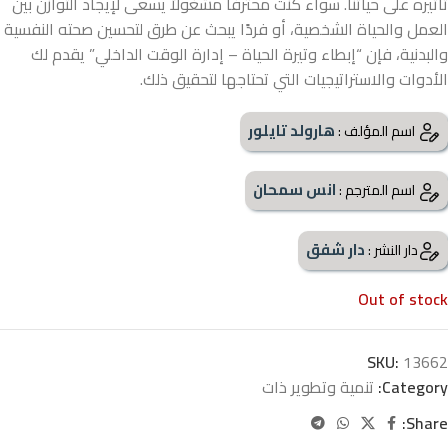
تأثيره على حياتنا. سواء كنت محترفًا مشغولاً يسعى لإيجاد التوازن بين
العمل والحياة الشخصية، أو فردًا يبحث عن طرق لتحسين صحته النفسية
والبدنية، فإن “إبطاء وتيرة الحياة – إدارة الوقت الداخلي” يقدم لك
الأدوات والاستراتيجيات التي تحتاجها لتحقيق ذلك.
هارولد تايلور
اسم المؤلف :
انس سمحان
اسم المترجم :
دار شفق
دار النشر :
Out of stock
SKU:
13662
Category:
تنمية وتطوير ذات
Share: