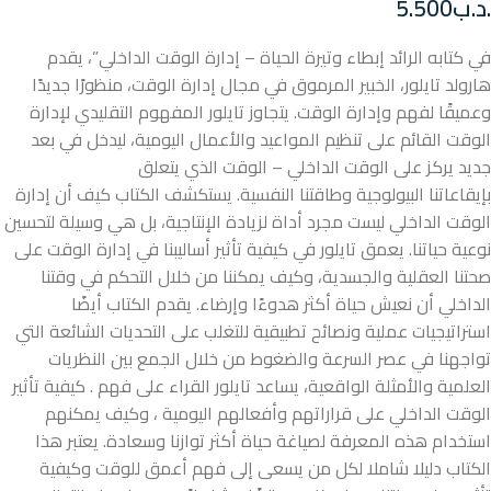
.د.ب
5.500
في كتابه الرائد إبطاء وتيرة الحياة – إدارة الوقت الداخلي”، يقدم
هارولد تايلور، الخبير المرموق في مجال إدارة الوقت، منظورًا جديدًا
وعميقًا لفهم وإدارة الوقت. يتجاوز تايلور المفهوم التقليدي لإدارة
الوقت القائم على تنظيم المواعيد والأعمال اليومية، ليدخل في بعد
جديد يركز على الوقت الداخلي – الوقت الذي يتعلق
بإيقاعاتنا البيولوجية وطاقتنا النفسية. يستكشف الكتاب كيف أن إدارة
الوقت الداخلي ليست مجرد أداة لزيادة الإنتاجية، بل هي وسيلة لتحسين
نوعية حياتنا. يعمق تايلور في كيفية تأثير أساليبنا في إدارة الوقت على
صحتنا العقلية والجسدية، وكيف يمكننا من خلال التحكم في وقتنا
الداخلي أن نعيش حياة أكثر هدوءًا وإرضاء. يقدم الكتاب أيضًا
استراتيجيات عملية ونصائح تطبيقية للتغلب على التحديات الشائعة التي
تواجهنا في عصر السرعة والضغوط من خلال الجمع بين النظريات
العلمية والأمثلة الواقعية، يساعد تايلور القراء على فهم . كيفية تأثير
الوقت الداخلي على قراراتهم وأفعالهم اليومية ، وكيف يمكنهم
استخدام هذه المعرفة لصياغة حياة أكثر توازنا وسعادة. يعتبر هذا
الكتاب دليلا شاملا لكل من يسعى إلى فهم أعمق للوقت وكيفية