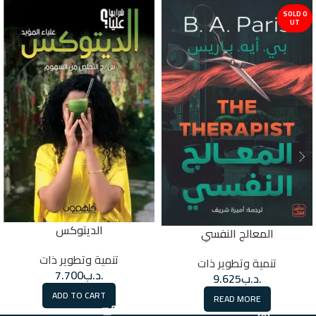
SOLD O
UT
الديتوكس
المعالج النفسي
تنمية وتطوير ذات
تنمية وتطوير ذات
.د.ب
7.700
.د.ب
9.625
ADD TO CART
READ MORE