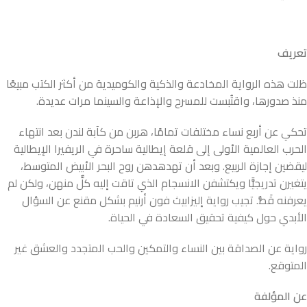
تعريف
ظلت هذه الرواية المخادعة والذكية والكوميدية من أكثر الكتب مبيعًا
منذ صدورها، واقتُبست للمسرح والإذاعة والسينما مرات عديدة.
تحكي عن أربع نساء مختلفات تمامًا، هربن من كآبة لندن بعد انتهاء
الحرب العالمية الأولى إلى قلعة إيطالية ساحرة في الريفيرا الإيطالية
ليقضين إجازة الربيع. وبعد أن تهدهدهن روح البحر الأبيض المتوسط،
يتغيرن تدريجيًّا ويكتشفن الانسجام الذي تاقت إليه كلٌّ منهن، ولكن لم
يعرفنه قَطُّ. تجيب رواية إليزابيث فون أرنيم بشكل مقنع عن السؤال
الأبدي حول كيفية تحقيق السعادة في الحياة.
رواية عن الصداقة بين النساء والتمكين والحب المتجدد والعشق غير
المتوقع.
عن المؤلفة