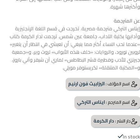
وأكثرها شهرة.
عن المترجمة
إيناس التركي مترجمة مصرية. تخرجت في قسم اللغة الإنجليزية
وآدابها بكلية الآداب، جامعة عين شمس. ترجمت لدار الكرمة كتاب
«عندما تحب النساء أكثر مما ينبغي: أن تعيشي في انتظار أن يتغير»
لروبين نورود، والروايات: «خلف هذه الأبواب» لروث وير، و«جمعية
جيرنزي للأدب وفطيرة قشر البطاطس» لماري آن شيفر وآني باروز،
و«المكتبة المتنقلة» لكريستوفر مورلي.
اليزابيث فون ارنيم
اسم المؤلف :
ايناس التركي
اسم المترجم :
دار الكرمة
دار النشر :
In stock