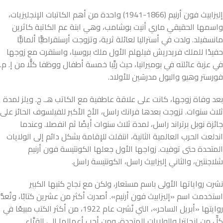
إليزابيث فون أرنيم (1866-1941) واحدة من أهم الكاتبات الإنجليزيات،
واسمها الحقيقي ماري أنيت بوشامب، وهي ابنة عم الكاتبة كاثرين
مانسفيلد. ولدت في أستراليا لعائلة ثرية، وتزوجت أرستقراطيًّا ألمانيًّا
حفيدًا للملك فريدريش فيلهلم الأول ملك بروسيا، واستقرت مع زوجها
في عزبة عائلته في بوميرانيا، حيث ربَّيا خمسة أطفال ووظفا كلًّا من إ. م.
فورستر وهيو والبول مدرسَين للأولاد.
بعد وفاة زوجها، كانت على علاقة عاطفية مع الكاتب هـ. ج. ويلز لمدة
ثلاث سنوات. تزوجت بعدها فرانك راسل، الأخ الأكبر للفيلسوف الحائز على
جائزة نوبل برتراند راسل، لمدة ثلاث سنوات أيضًا ثم انفصلا. وعندما
اندلعت الحرب العالمية الثانية، انتقلت للإقامة بشكل دائم إلى الولايات
المتحدة حتى توفيت. زواجها الأول جعلها الكونتيسة فون أرنيم
شلاجنتين، والثاني إليزابيث راسل، الكونتيسة راسل.
نشرت رواياتها الأولى باسم مستعار، ولكن مع نجاح كتبها الكبير
استخدمت اسم «إليزابيث فون أرنيم». أصدرت أكثر من عشرين كتابًا، وتُعدُّ
روايتها «أبريل الساحر»، التي نُشرت عام 1922، من أكثر الكتب مبيعًا في
كلٍّ من إنجلترا والولايات المتحدة، ومن أحب أعمالها إلى القرَّاء