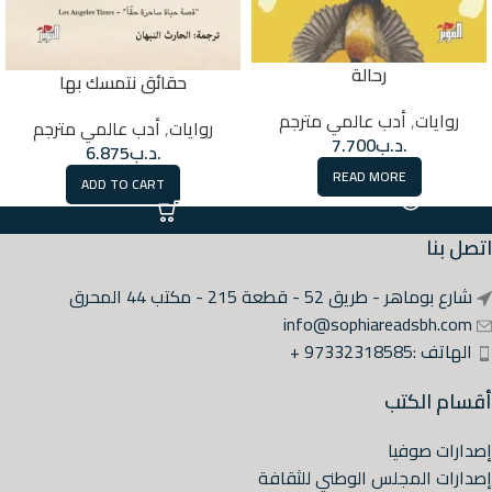
رحالة
حقائق نتمسك بها
روايات
,
أدب عالمي مترجم
روايات
,
أدب عالمي مترجم
.د.ب
7.700
.د.ب
6.875
READ MORE
ADD TO CART
اتصل بنا
شارع بوماهر - طريق 52 - قطعة 215 - مكتب 44 المحرق
info@sophiareadsbh.com
الهاتف :97332318585 +
أقسام الكتب
إصدارات صوفيا
إصدارات المجلس الوطني للثقافة