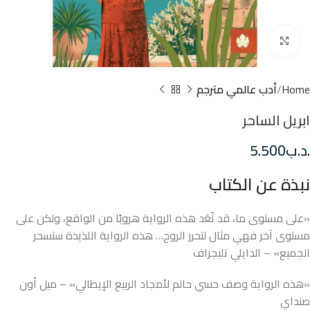
Click to enlarge
Home
أدب عالمي مترجم
ابريل الساحر
.د.ب
5.500
نبذة عن الكتاب
«على مستوى ما، قد تُعَد هذه الرواية هروبًا من الواقع، ولكن على
مستوى آخر فهي مثال لتحرر الروح… هذه الرواية اللذيذة ستسحر
الجميع» – الدايلي تليجراف
«هذه الرواية وصف حسي حالم لأمجاد الربيع الإيطالي» – ميل أون
صنداي