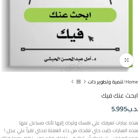
Click to enlarge
Home
تنمية وتطوير ذات
ابحث عنك فيك
.د.ب
5.995
هذه عبارات تعرفك علي نفسك وتردك إليها لأنك مساءل عنها
هذه العبارات كتبت حتي تنقحك من داء الغفلة لاحتي تقرأ علي عجل !