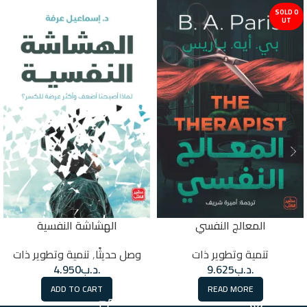
SOLD O
UT
المعالج النفسي
الهشاشة النفسية
تنمية وتطوير ذات
وصل حديثًا
,
تنمية وتطوير ذات
.د.ب
9.625
.د.ب
4.950
ADD TO CART
READ MORE