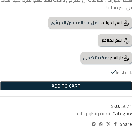
هذه العبارات .. تساعدك أن تنظر في داخلك فقد ذهب نظرك بعيدا هناك
في غير محله !
امل عبدالمحسن الحبشي
اسم المؤلف :
اسم المترجم :
مكتبة ضحى
دار النشر :
In stock
ADD TO CART
SKU:
5621
Category:
تنمية وتطوير ذات
Share: