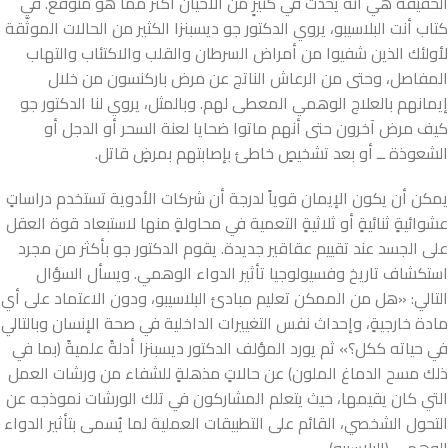
الحقيقة هي أنه يحدث في كثيرٍ من الأحيان أكثر مما هو متوقع. في
كتاب أنت البلاسيبو، يروي الدكتور جو ديسبنزا الكثير من الحالات الموثّقة
لأولئك الذين شفيوا من أمراض السرطان والقلب والاكتئاب والتهاب
المفاصل، وحتى من الرعاش الناتج عن مرض باركنسون من خلال
إيمانهم بالعلاج الوهمي المعطى لهم. وبالمثل، يروي لنا الدكتور جو
كيف مرض آخرون حتى أنهم ماتوا ضحايا لعنة السحر أو الدجل أو
الشعوذة ــ أو بعد تشخيصٍ خاطئ بإصابتهم بمرضٍ قاتل.
يمكن أن يكون الإيمان قوياً لدرجة أن شركات الأدوية تستخدم دراساتٍ
عشوائيةٍ ثنائيةٍ أو ثلاثيةٍ التعمية في محاولةٍ منها لاستبعاد قوة العقل
على الجسد عند تقييم عقاقير جديدة. يقوم الدكتور جو بأكثر من مجرد
استكشاف تاريخ وفسيولوجيا تأثير الدواء الوهمي. ويسأل السؤال
التالي: «هل من الممكن تعليم مبادئ البلاسيبو، ودون الاعتماد على أي
مادة خارجيةٍ، وإحداث نفس التغييرات الداخلية في صحة الإنسان وبالتالي
في حياته ككل؟» ثم يورد المؤلف الدكتور ديسبنزا أدلةً علميةً (بما في
ذلك مسح الدماغ الملون) عن حالاتٍ مذهلةٍ للشفاء من ورشات العمل
التي كان يقيمها، حيث يتعلم المشاركون في تلك الورشات نموذجه عن
التحول الشخصي، القائم على التطبيقات العملية لما يُسمى بتأثير الدواء