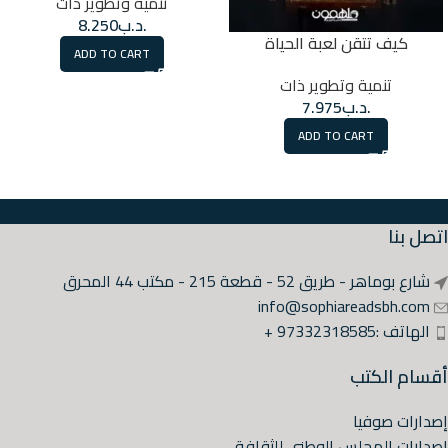
تنمية وتطوير ذات
.د.ب
8.250
كيف تتقن لعبة الحياة
ADD TO CART
تنمية وتطوير ذات
.د.ب
7.975
ADD TO CART
اتصل بنا
شارع بوماهر - طريق 52 - قطعة 215 - مكتب 44 المحرق
info@sophiareadsbh.com
الهاتف :97332318585 +
أقسام الكتب
إصدارات صوفيا
إصدارات المجلس الوطني للثقافة