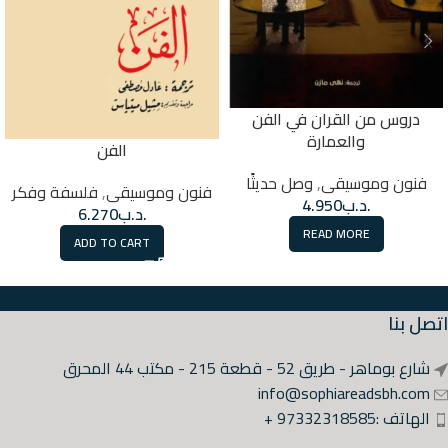
دروس من القران في الفن
والعمارة
الفن
فنون وموسيقى
,
وصل حديثًا
فنون وموسيقى
,
فلسفة وفكر
.د.ب
4.950
.د.ب
6.270
READ MORE
ADD TO CART
اتصل بنا
شارع بوماهر - طريق 52 - قطعة 215 - مكتب 44 المحرق
info@sophiareadsbh.com
الهاتف :97332318585 +