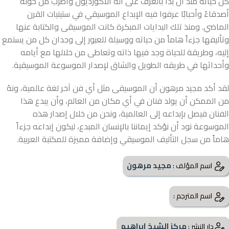
كل حياته منذ أن بدأ بالعزف على آلة الأكورديون وأطرب من حوله
أصدقاءً وأحبابًا عرفوا فيه الإبداع الموسيقي في ستينيات القرن
الماضي. ومنذ تلك البدايات المبكرة كانت الموسيقى والكتابة عنها
وتأليفها جزءاً هاماً من حياته ووسيلة للعبور إلى وجدان كل من يستمع
إليه، وطريقة للحياة وجد فيها ذاته وتعاطى من خلالها مع أيامه
وأحداثها في طريقه الطويل والشاق لإصدار الموسوعة الموسيقية.
لقد أكد مجيد مرهون أن الموسيقى مثل أي فن آخر لغة عالمية، ونهُ
من الممكن أن يولد فنان في أي مكان من العالم، وأن يبدع هذا
الفنان فيصل بإبداعه إلى العالمية، ونحن من خلال إصدار هذه
الموسوعة نود أن نؤكد إيماننا بالإنسان المبدع، ليكون إبداعه جزءاً
هاماً من سجل التأليف الموسيقي وإضافة مميزة للمكتبة العربية.
مجيد مرهون
اسم المؤلف :
اسم المترجم :
مركز الشيخ ابراهيم
دار النشر :