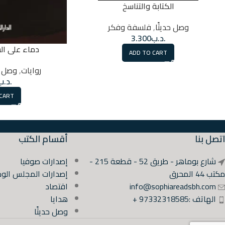
الكتابة والتناسخ
وصل حديثًا
,
فلسفة وفكر
.د.ب
3.300
دماء على ال
ADD TO CART
روايات
,
وصل حد
.د.ب
 CART
اتصل بنا
أقسام الكتب
شارع بوماهر - طريق 52 - قطعة 215 -
إصدارات صوفيا
مكتب 44 المحرق
إصدارات المجلس الوط
info@sophiareadsbh.com
اقتصاد
الهاتف :97332318585 +
هدايا
وصل حديثًا