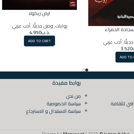
ارض زيكولا
روايات
,
وصل حديثًا
,
أدب عربي
سجادة الحمراء
.د.ب
4.950
يثًا
,
أدب عربي
ADD TO CART
3.520
ADD TO
روابط مفيدة
من نحن
ني للثقافة
سياسة الخصوصية
سياسة الاستبدال و الاسترجاع
مكتبة صوفيا ©
2025 | Design by
Menassat
.