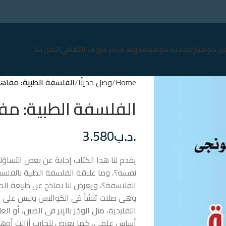
عن صوفيا
إعلامية صوفيا
مدونة مركز حروف الثقافي
اتصل بنا
Home
وصل حديثًا
الفلسفة الطبية: مفاه
الفلسفة الطبية: مف
.د.ب
3.580
يقدم لنا هذا الكتاب إجابة عن بعض التساؤل
نفسه؟، وما علاقة الفلسفة الطبية بالفلس
الفلاسفة؟، ويعرض لنا نماذج عن طبيعة الصل
وهى صلات تنشأ فى الكواليس وليس على خ
التقليدية، مثل الوخز بالإبر فى الصين، أو ال
أساس علمى، كما يعرض لتجارب أزالت أوهام