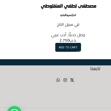
في سبيل التاج
وحي 
وصل حديثًا
,
أدب عربي
وصل حد
.د.ب
2.750
.
RT
ADD TO CART
تابعنا