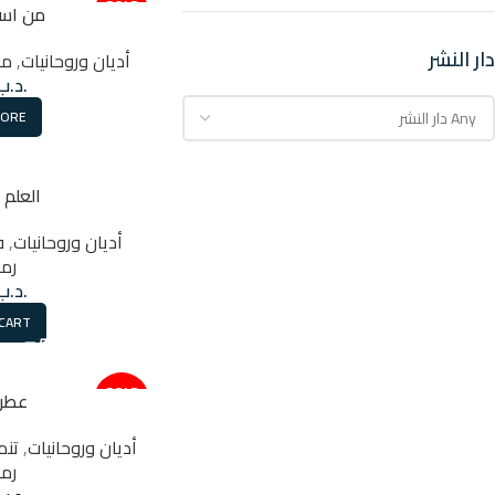
SOLD
من اسرا
OUT
دار النشر
أديان وروحانيات
,
مق
.د.ب
MORE
العلم 
أديان وروحانيات
,
ف
رمض
.د.ب
 CART
SOLD
عطر
OUT
أديان وروحانيات
,
تنم
رمض