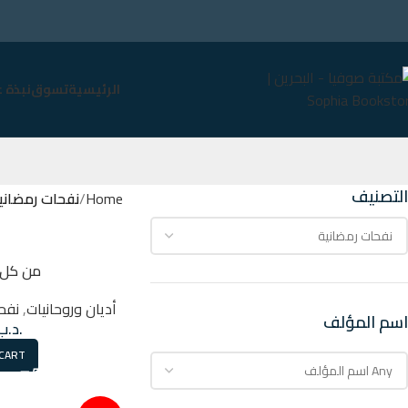
الرئيسية
تسوق
نبذة 
التصنيف
Home
نفحات رمضاني
من كل 
أديان وروحانيات
,
نفح
اسم المؤلف
.د.ب
 CART