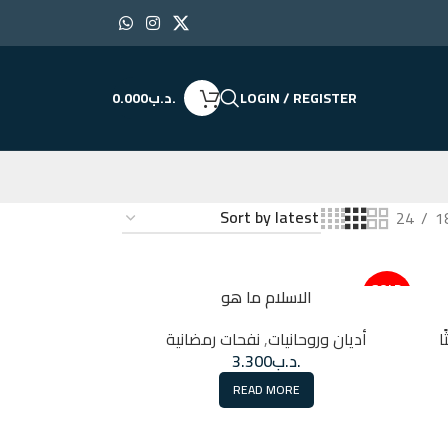
LOGIN / REGISTER
.د.ب
0.000
24
1
SOLD
الاسلام ما هو
OUT
ا
أديان وروحانيات
,
نفحات رمضانية
.د.ب
3.300
READ MORE