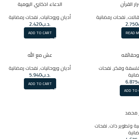
ر القرآن
الدعاء اذكاري اليومية
الات
,
نفحات رمضانية
أديان وروحانيات
,
نفحات رمضانية
2.750
.د.ب
2.420
ADD TO CART
READ 
وحقائقه
عش مع الله
لسفة وفكر
,
نفحات
أديان وروحانيات
,
نفحات رمضانية
انية
.د.ب
5.940
6.875
ADD TO CART
ADD TO
 محمد
ية وتطوير ذات
,
نفحات
انية