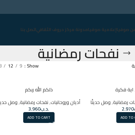
عن صوفيا
إعلامية صوفيا
مدونة مركز حروف الثقافي
اتصل بنا
نفحات رمضانية
ة
Show
9
12
8
اية فكرة
ذلكم الله ربكم
ات رمضانية
,
وصل حديثًا
أديان وروحانيات
,
نفحات رمضانية
,
وصل حديثً
2.970
.د.ب
3.960
ADD TO CART
ADD TO